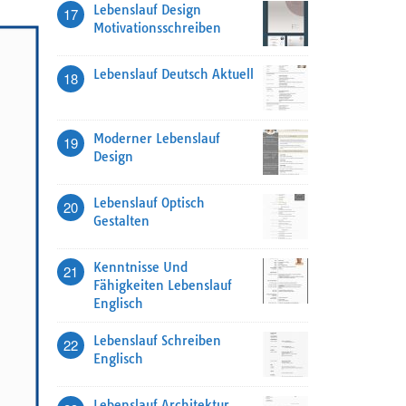
Lebenslauf Design
17
Motivationsschreiben
Lebenslauf Deutsch Aktuell
18
Moderner Lebenslauf
19
Design
Lebenslauf Optisch
20
Gestalten
Kenntnisse Und
21
Fähigkeiten Lebenslauf
Englisch
Lebenslauf Schreiben
22
Englisch
Lebenslauf Architektur