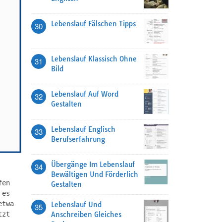
Lebenslauf Fälschen Tipps
30
Lebenslauf Klassisch Ohne
31
Bild
Lebenslauf Auf Word
32
Gestalten
Lebenslauf Englisch
33
Berufserfahrung
Übergänge Im Lebenslauf
34
Bewältigen Und Förderlich
fen
Gestalten
 es
etwa
Lebenslauf Und
35
Anschreiben Gleiches
tzt