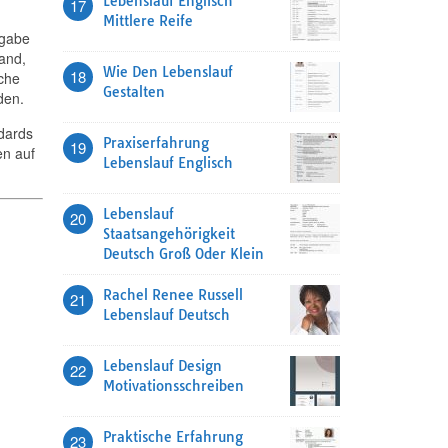
Lebenslauf Englisch
17
Mittlere Reife
ngabe
and,
Wie Den Lebenslauf
18
che
Gestalten
den.
ndards
Praxiserfahrung
19
en auf
Lebenslauf Englisch
Lebenslauf
20
Staatsangehörigkeit
Deutsch Groß Oder Klein
Rachel Renee Russell
21
Lebenslauf Deutsch
Lebenslauf Design
22
Motivationsschreiben
Praktische Erfahrung
23