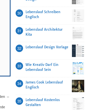
Lebenslauf Schreiben
30
Englisch
Lebenslauf Architektur
31
Kita
Lebenslauf Design Vorlage
32
Wie Kreativ Darf Ein
33
Lebenslauf Sein
James Cook Lebenslauf
34
Englisch
den –
Lebenslauf Kostenlos
35
Gestalten
ede