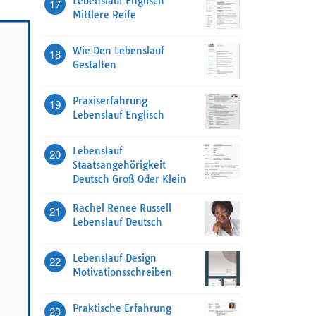
Lebenslauf Englisch
17
Mittlere Reife
Wie Den Lebenslauf
18
Gestalten
Praxiserfahrung
19
Lebenslauf Englisch
Lebenslauf
20
Staatsangehörigkeit
Deutsch Groß Oder Klein
Rachel Renee Russell
21
Lebenslauf Deutsch
Lebenslauf Design
22
Motivationsschreiben
Praktische Erfahrung
23