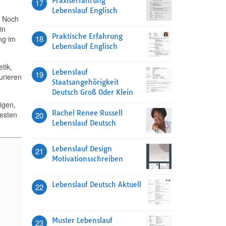
Praxiserfahrung
17
Lebenslauf Englisch
. Noch
in
Praktische Erfahrung
18
ng im
Lebenslauf Englisch
tik,
Lebenslauf
19
urieren
Staatsangehörigkeit
Deutsch Groß Oder Klein
igen,
Rachel Renee Russell
testen
20
Lebenslauf Deutsch
Lebenslauf Design
21
Motivationsschreiben
Lebenslauf Deutsch Aktuell
22
Muster Lebenslauf
23