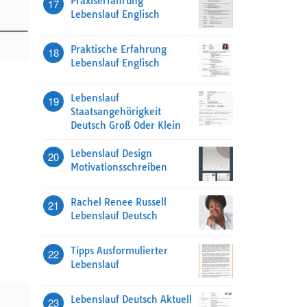
Praxiserfahrung
17
Lebenslauf Englisch
Praktische Erfahrung
18
Lebenslauf Englisch
Lebenslauf
19
Staatsangehörigkeit
Deutsch Groß Oder Klein
Lebenslauf Design
20
Motivationsschreiben
Rachel Renee Russell
21
Lebenslauf Deutsch
Tipps Ausformulierter
22
Lebenslauf
Lebenslauf Deutsch Aktuell
23