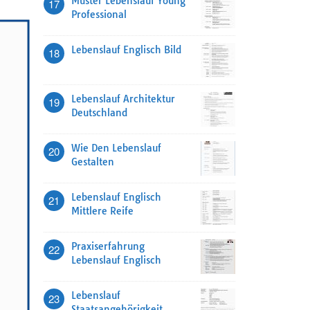
Muster Lebenslauf Young
17
Professional
Lebenslauf Englisch Bild
18
Lebenslauf Architektur
19
Deutschland
Wie Den Lebenslauf
20
Gestalten
Lebenslauf Englisch
21
Mittlere Reife
Praxiserfahrung
22
Lebenslauf Englisch
Lebenslauf
23
Staatsangehörigkeit