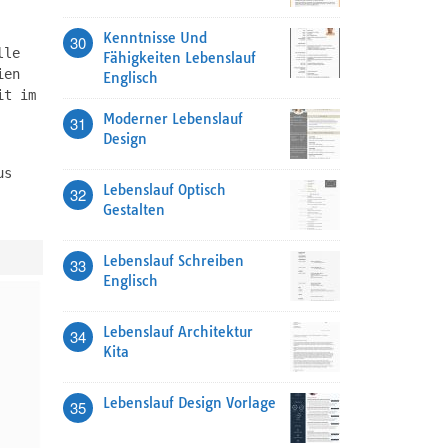
Kenntnisse Und
30
lle
Fähigkeiten Lebenslauf
ien
Englisch
it im
Moderner Lebenslauf
31
Design
us
Lebenslauf Optisch
32
Gestalten
Lebenslauf Schreiben
33
Englisch
Lebenslauf Architektur
34
Kita
Lebenslauf Design Vorlage
35