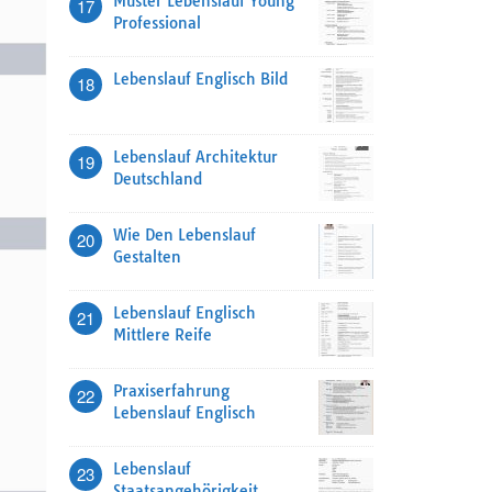
Muster Lebenslauf Young
17
Professional
Lebenslauf Englisch Bild
18
Lebenslauf Architektur
19
Deutschland
Wie Den Lebenslauf
20
Gestalten
Lebenslauf Englisch
21
Mittlere Reife
Praxiserfahrung
22
Lebenslauf Englisch
Lebenslauf
23
Staatsangehörigkeit