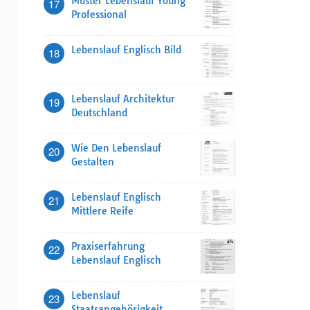
Muster Lebenslauf Young
17
Professional
Lebenslauf Englisch Bild
18
Lebenslauf Architektur
19
Deutschland
Wie Den Lebenslauf
20
Gestalten
Lebenslauf Englisch
21
Mittlere Reife
Praxiserfahrung
22
Lebenslauf Englisch
Lebenslauf
23
Staatsangehörigkeit