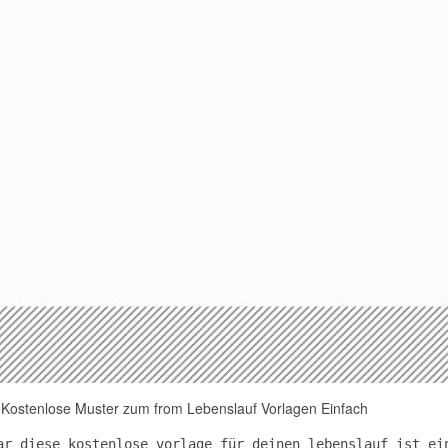
e Kostenlose Muster zum from Lebenslauf Vorlagen Einfach
ar diese kostenlose vorlage für deinen lebenslauf ist ei