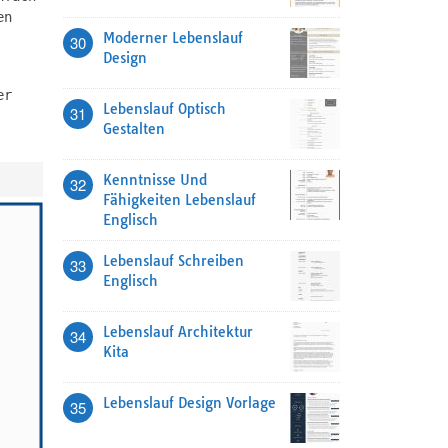
en
Moderner Lebenslauf
30
Design
er
Lebenslauf Optisch
31
Gestalten
Kenntnisse Und
32
Fähigkeiten Lebenslauf
Englisch
Lebenslauf Schreiben
33
Englisch
Lebenslauf Architektur
34
Kita
Lebenslauf Design Vorlage
35