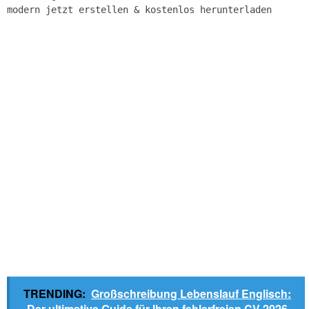
modern jetzt erstellen & kostenlos herunterladen
TRENDING:
Großschreibung Lebenslauf Englisch:
Der ultimative Guide für Ihren fehlerfreien CV 2026