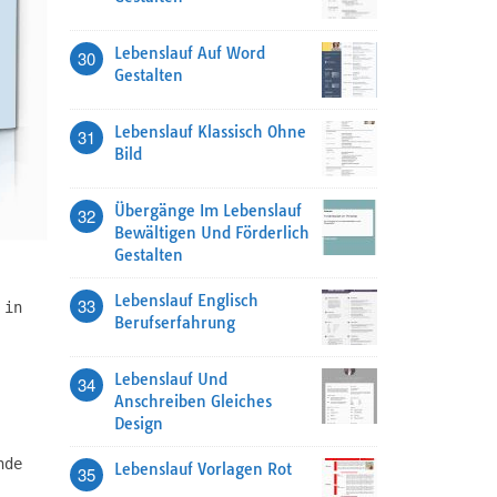
Lebenslauf Auf Word
30
Gestalten
Lebenslauf Klassisch Ohne
31
Bild
Übergänge Im Lebenslauf
32
Bewältigen Und Förderlich
Gestalten
Lebenslauf Englisch
33
 in
Berufserfahrung
Lebenslauf Und
34
Anschreiben Gleiches
Design
nde
Lebenslauf Vorlagen Rot
35