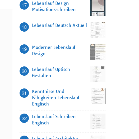
Lebenslauf Design
17
Motivationsschreiben
Lebenslauf Deutsch Aktuell
18
Moderner Lebenslauf
19
Design
Lebenslauf Optisch
20
Gestalten
Kenntnisse Und
21
Fähigkeiten Lebenslauf
Englisch
Lebenslauf Schreiben
22
Englisch
Lebenslauf Architektur