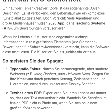
Ein häufiger Fehler kreativer Köpfe ist das sogenannte „Over-
Designing“. Es ist verlockend, den Lebenslauf wie ein komplexes
Kunstplakat zu gestalten. Doch Vorsicht: Viele Agenturen und
große Medienhäuser nutzen 2026
Applicant Tracking Systeme
(ATS)
, um Bewerbungen vorzusortieren.
Wenn Ihr Lebenslauf Muster Mediengestalter wichtige
Informationen in rein grafischen Elementen (wie Sternchen-
Bewertungen für Software-Kenntnisse) versteckt, kann die Software
diese nicht lesen. Die KI sortiert Sie als „unklassifiziert“ aus.
So meistern Sie den Spagat:
Typografie-Fokus:
Nutzen Sie herausragende, aber saubere
Webfonts (z.B.
Inter, Roobert, oder Helvetica Now
). Zeigen Sie
Ihre Kreativität durch perfektes Kerning, Zeilenabstände und
Hierarchien, nicht durch unleserliche Display-Schriften.
Textbasiertes PDF:
Exportieren Sie Ihren Lebenslauf immer
so, dass der Text markierbar bleibt. Wandeln Sie Schriften im
finalen PDF nicht in Pfade um, wenn Sie sich bei einem
großen Konzern bewerben.